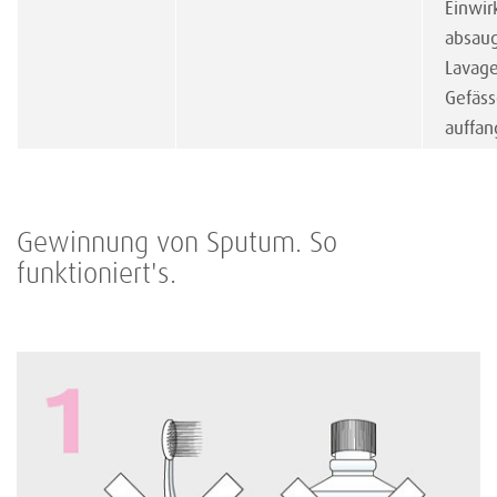
Einwir
absau
Lavage
Gefäs
auffa
Gewinnung von Sputum. So
funktioniert's.