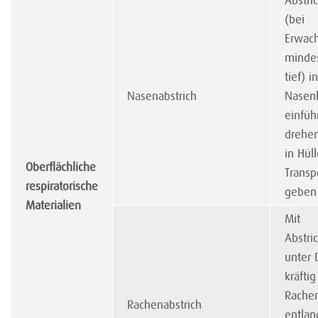
Abstri
(bei
Erwac
minde
tief) i
Nasenabstrich
Nasen
einfüh
drehen
in Hül
Oberflächliche
Trans
respiratorische
geben
Materialien
Mit
Abstri
unter 
kräftig
Rache
Rachenabstrich
entlan