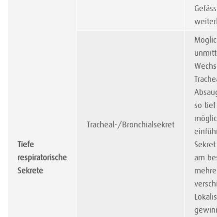
Gefäss
weiter
Möglic
unmitt
Wechs
Trache
Absaug
so tie
mögli
Tracheal-/Bronchialsekret
einfüh
Tiefe
Sekret
respiratorische
am be
Sekrete
mehre
versch
Lokali
gewin