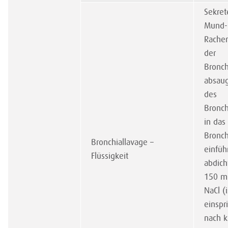
Sekret
Mund-
Rache
der
Bronc
absaug
des
Bronc
in das
Bronc
Bronchiallavage –
einfüh
Flüssigkeit
abdich
150 ml
NaCl (
einspr
nach k