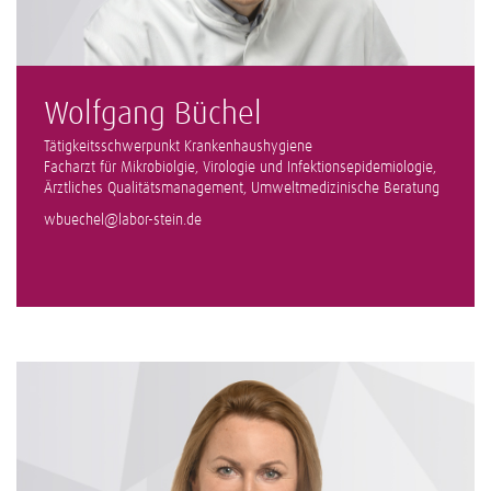
Wolfgang Büchel
Tätigkeitsschwerpunkt Krankenhaushygiene
Facharzt für Mikrobiolgie, Virologie und Infektionsepidemiologie,
Ärztliches Qualitätsmanagement, Umweltmedizinische Beratung
wbuechel@labor-stein.de