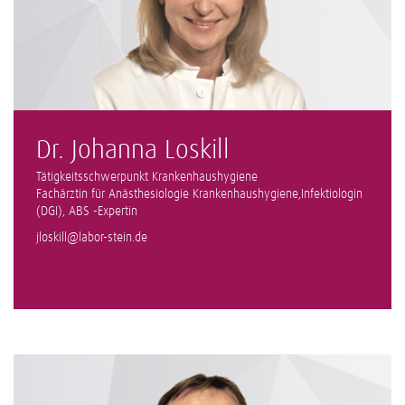
Dr. Johanna Loskill
Tätigkeitsschwerpunkt Krankenhaushygiene
Fachärztin für Anästhesiologie Krankenhaushygiene,Infektiologin
(DGI), ABS -Expertin
jloskill@labor-stein.de