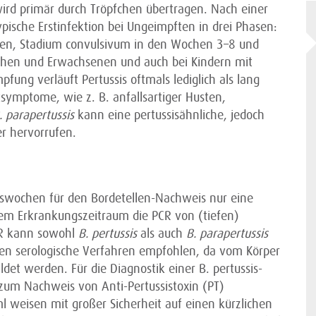
wird primär durch Tröpfchen übertragen. Nach einer
ypische Erstinfektion bei Ungeimpften in drei Phasen:
hen, Stadium convulsivum in den Wochen 3–8 und
chen und Erwachsenen und auch bei Kindern mit
fung verläuft Pertussis oftmals lediglich als lang
symptome, wie z. B. anfallsartiger Husten,
. parapertussis
kann eine pertussisähnliche, jedoch
r hervorrufen.
gswochen für den Bordetellen-Nachweis nur eine
sem Erkrankungszeitraum die PCR von (tiefen)
CR kann sowohl
B. pertussis
als auch
B. parapertussis
en serologische Verfahren empfohlen, da vom Körper
det werden. Für die Diagnostik einer B.
pertussis-
 zum Nachweis von Anti-Pertussistoxin (PT)
l weisen mit großer Sicherheit auf einen kürzlichen