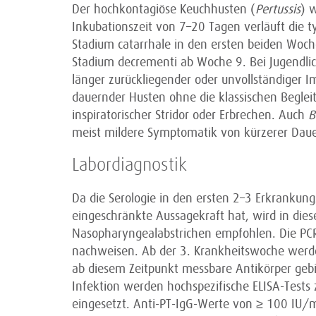
Der hochkontagiöse Keuchhusten (
Pertussis
) 
Inkubationszeit von 7–20 Tagen verläuft die t
Stadium catarrhale in den ersten beiden Woc
Stadium decrementi ab Woche 9. Bei Jugendli
länger zurückliegender oder unvollständiger Imp
dauernder Husten ohne die klassischen Begleit
inspiratorischer Stridor oder Erbrechen. Auch
B
meist mildere Symptomatik von kürzerer Daue
Labordiagnostik
Da die Serologie in den ersten 2–3 Erkrankun
eingeschränkte Aussagekraft hat, wird in die
Nasopharyngealabstrichen empfohlen. Die P
nachweisen. Ab der 3. Krankheitswoche werd
ab diesem Zeitpunkt messbare Antikörper gebil
Infektion werden hochspezifische ELISA-Tests
eingesetzt. Anti-PT-IgG-Werte von ≥ 100 IU/m